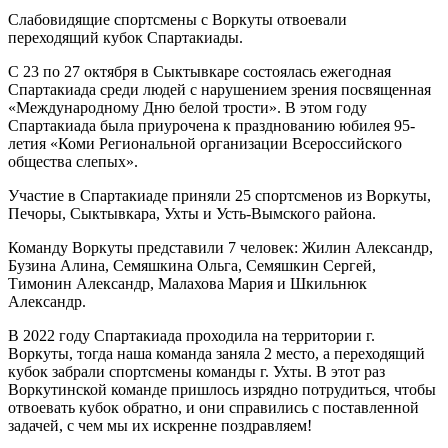
Слабовидящие спортсмены с Воркуты отвоевали
переходящий кубок Спартакиады.
С 23 по 27 октября в Сыктывкаре состоялась ежегодная
Спартакиада среди людей с нарушением зрения посвященная
«Международному Дню белой трости». В этом году
Спартакиада была приурочена к празднованию юбилея 95-
летия «Коми Региональной организации Всероссийского
общества слепых».
Участие в Спартакиаде приняли 25 спортсменов из Воркуты,
Печоры, Сыктывкара, Ухты и Усть-Вымского района.
Команду Воркуты представили 7 человек: Жилин Александр,
Бузина Алина, Семяшкина Ольга, Семяшкин Сергей,
Тимонин Александр, Малахова Мария и Шкильнюк
Александр.
В 2022 году Спартакиада проходила на территории г.
Воркуты, тогда наша команда заняла 2 место, а переходящий
кубок забрали спортсмены команды г. Ухты. В этот раз
Воркутинской команде пришлось изрядно потрудиться, чтобы
отвоевать кубок обратно, и они справились с поставленной
задачей, с чем мы их искренне поздравляем!