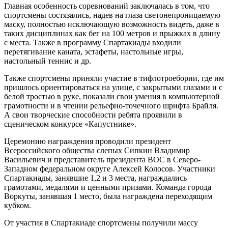
Главная особенность соревнований заключалась в том, что
спортсмены состязались, надев на глаза светонепроницаемую
маску, полностью исключающую возможность видеть, даже в
таких дисциплинах как бег на 100 метров и прыжках в длину
с места. Также в программу Спартакиады входили
перетягивание каната, эстафеты, настольные игры,
настольный теннис и др.
Также спортсмены приняли участие в тифлотроебории, где им
пришлось ориентироваться на улице, с закрытыми глазами и с
белой тростью в руке, показали свои умения в компьютерной
грамотности и в чтении рельефно-точечного шрифта Брайля.
А свои творческие способности ребята проявили в
сценическом конкурсе «Капустнике».
Церемонию награждения проводили президент
Всероссийского общества слепых Сипкин Владимир
Васильевич и представитель президента ВОС в Северо-
Западном федеральном округе Алексей Колосов. Участники
Спартакиады, занявшие 1,2 и 3 места, награждались
грамотами, медалями и ценными призами. Команда города
Воркуты, занявшая 1 место, была награждена переходящим
кубком.
От участия в Спартакиаде спортсмены получили массу